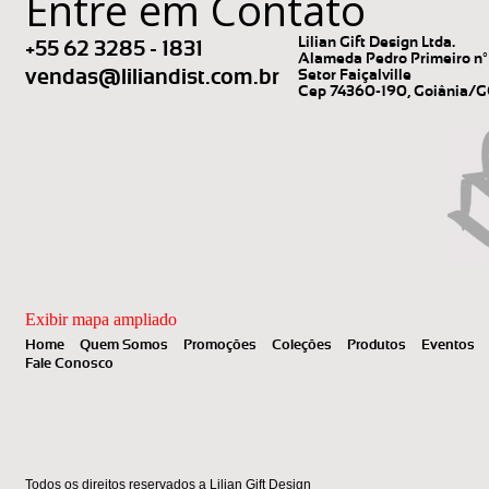
Entre em Contato
Lilian Gift Design Ltda.
+55 62 3285 - 1831
Alameda Pedro Primeiro nº 
vendas@liliandist.com.br
Setor Faiçalville
Cep 74360-190, Goiânia/
Exibir mapa ampliado
Home
Quem Somos
Promoções
Coleções
Produtos
Eventos
Fale Conosco
Todos os direitos reservados a Lilian Gift Design