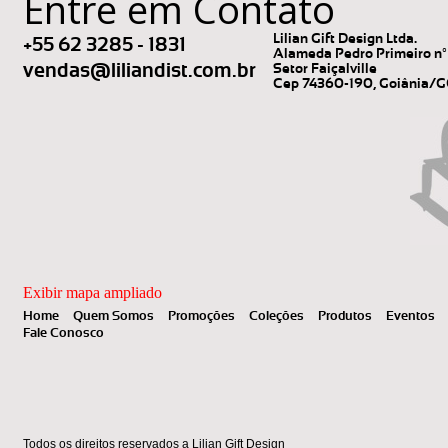
Entre em Contato
Lilian Gift Design Ltda.
+55 62 3285 - 1831
Alameda Pedro Primeiro nº 
vendas@liliandist.com.br
Setor Faiçalville
Cep 74360-190, Goiânia/
Exibir mapa ampliado
Home
Quem Somos
Promoções
Coleções
Produtos
Eventos
Fale Conosco
Todos os direitos reservados a Lilian Gift Design