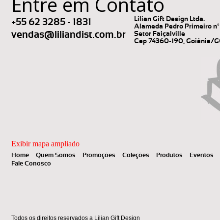
Entre em Contato
Lilian Gift Design Ltda.
+55 62 3285 - 1831
Alameda Pedro Primeiro nº 
vendas@liliandist.com.br
Setor Faiçalville
Cep 74360-190, Goiânia/
Exibir mapa ampliado
Home
Quem Somos
Promoções
Coleções
Produtos
Eventos
Fale Conosco
Todos os direitos reservados a Lilian Gift Design