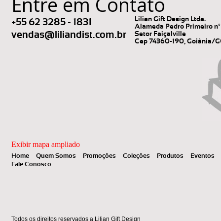
Entre em Contato
Lilian Gift Design Ltda.
+55 62 3285 - 1831
Alameda Pedro Primeiro nº 
vendas@liliandist.com.br
Setor Faiçalville
Cep 74360-190, Goiânia/
Exibir mapa ampliado
Home
Quem Somos
Promoções
Coleções
Produtos
Eventos
Fale Conosco
Todos os direitos reservados a Lilian Gift Design