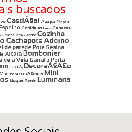
ais buscados
CastiÃ§al
ivo
Abajur
Chapeu
Espelho
Cabideiro
Canecas
Ferro
Cozinha
s
Concha
jarro
Gancho
so
Cachepots
Adorno
l de parede
Pote
Resina
Bombonier
Xicara
is
a vela
Vela
Garrafa
Porta
DecoraÃ§Ã£o
rato
Kit ChÃ¡
Mini
Mini vaso cerÃ¢mica
sos
Luminaria
Buque
Parede
edes Sociais