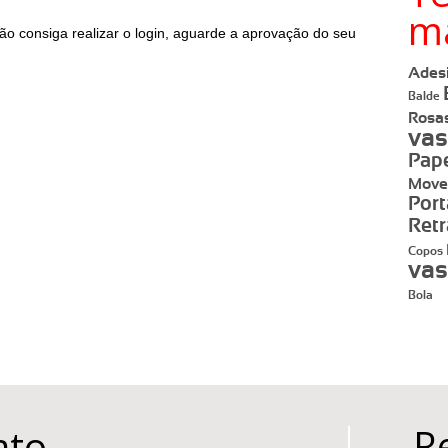
m
ão consiga realizar o login, aguarde a aprovação do seu
Ades
Balde
Rosa
va
Pape
Move
Port
Ret
Copos
va
Bola
R
ato