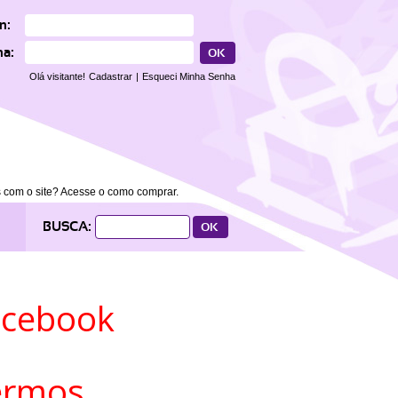
n:
ha:
Olá visitante!
Cadastrar
|
Esqueci Minha Senha
 com o site? Acesse o como comprar.
BUSCA:
acebook
ermos