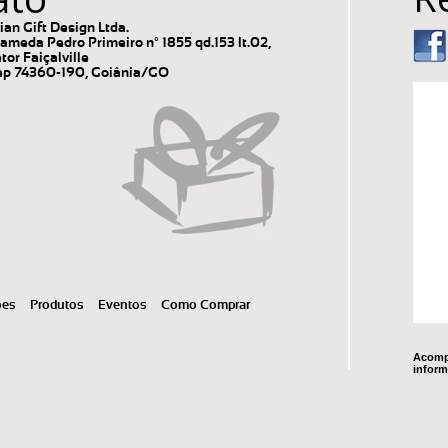
lian Gift Design Ltda.
ameda Pedro Primeiro nº 1855 qd.153 lt.02,
tor Faiçalville
p 74360-190, Goiânia/GO
ões
Produtos
Eventos
Como Comprar
Acompa
inform