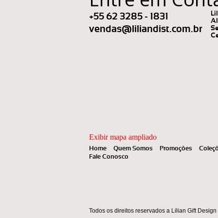
Li
+55 62 3285 - 1831
Al
vendas@liliandist.com.br
Se
Ce
Exibir mapa ampliado
Home
Quem Somos
Promoções
Coleç
Fale Conosco
Todos os direitos reservados a Lilian Gift Design