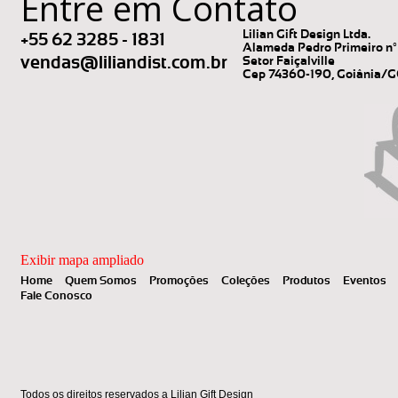
Entre em Contato
Lilian Gift Design Ltda.
+55 62 3285 - 1831
Alameda Pedro Primeiro nº 
vendas@liliandist.com.br
Setor Faiçalville
Cep 74360-190, Goiânia/
Exibir mapa ampliado
Home
Quem Somos
Promoções
Coleções
Produtos
Eventos
Fale Conosco
Todos os direitos reservados a Lilian Gift Design