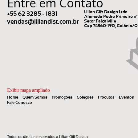
Entre em Contato
Lilian Gift Design Ltda.
+55 62 3285 - 1831
Alameda Pedro Primeiro nº 
vendas@liliandist.com.br
Setor Faiçalville
Cep 74360-190, Goiânia/
Exibir mapa ampliado
Home
Quem Somos
Promoções
Coleções
Produtos
Eventos
Fale Conosco
Todos os direitos reservados a Lilian Gift Design