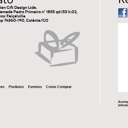
lian Gift Design Ltda.
ameda Pedro Primeiro nº 1855 qd.153 lt.02,
tor Faiçalville
p 74360-190, Goiânia/GO
ões
Produtos
Eventos
Como Comprar
Acompa
inform