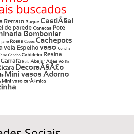
ais buscados
CastiÃ§al
a Retrato
Buque
l de parede
Pote
Canecas
inaria
Bombonier
Cachepots
a
Rosas
jarro
Copos
vaso
a vela
Espelho
Concha
Resina
Cabideiro
Ferro
Gancho
Garrafa
Abajur
Adesivo
e
Bola
Kit
DecoraÃ§Ã£o
Xicara
Mini vasos
Adorno
is
Mini vaso cerÃ¢mica
u
zinha
edes Sociais