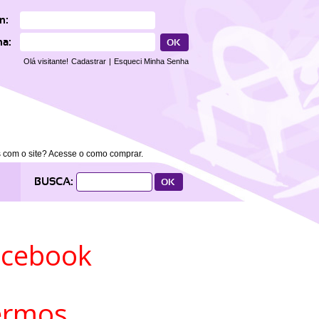
n:
ha:
Olá visitante!
Cadastrar
|
Esqueci Minha Senha
 com o site? Acesse o como comprar.
BUSCA:
acebook
ermos