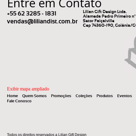
Entre em Contato
Lilian Gift Design Ltda.
+55 62 3285 - 1831
Alameda Pedro Primeiro nº 
vendas@liliandist.com.br
Setor Faiçalville
Cep 74360-190, Goiânia/
Exibir mapa ampliado
Home
Quem Somos
Promoções
Coleções
Produtos
Eventos
Fale Conosco
Todos os direitos reservados a Lilian Gift Design