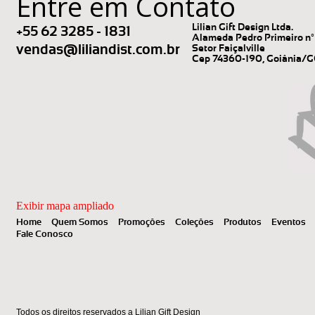
Entre em Contato
Lilian Gift Design Ltda.
+55 62 3285 - 1831
Alameda Pedro Primeiro nº 
vendas@liliandist.com.br
Setor Faiçalville
Cep 74360-190, Goiânia/
Exibir mapa ampliado
Home
Quem Somos
Promoções
Coleções
Produtos
Eventos
Fale Conosco
Todos os direitos reservados a Lilian Gift Design