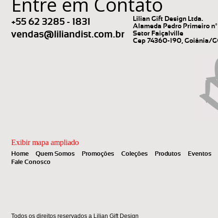
Entre em Contato
Lilian Gift Design Ltda.
+55 62 3285 - 1831
Alameda Pedro Primeiro nº 
vendas@liliandist.com.br
Setor Faiçalville
Cep 74360-190, Goiânia/
Exibir mapa ampliado
Home
Quem Somos
Promoções
Coleções
Produtos
Eventos
Fale Conosco
Todos os direitos reservados a Lilian Gift Design